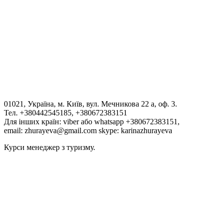
можливого заробітку і необхідного
стартового капіталу.
01021, Україна, м. Київ, вул. Мечникова 22 а, оф. 3.
Тел. +380442545185, +380672383151
Для інших країн: viber або whatsapp +380672383151,
email: zhurayeva@gmail.com skype: karinazhurayeva
Курси менеджер з туризму.
Back
to
top