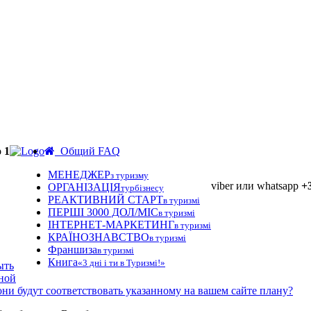
 1
Общий FAQ
МЕНЕДЖЕР
з туризму
viber или whatsapp
+
ОРГАНІЗАЦІЯ
турбізнесу
РЕАКТИВНИЙ СТАРТ
в туризмі
ПЕРШІ 3000 ДОЛ/МІС
в туризмі
ІНТЕРНЕТ-МАРКЕТИНГ
в туризмі
КРАЇНОЗНАВСТВО
в туризмі
Франшиза
в туризмі
Книга
«3 дні і ти в Туризмі!»
ыть
лной
ни будут соответствовать указанному на вашем сайте плану?