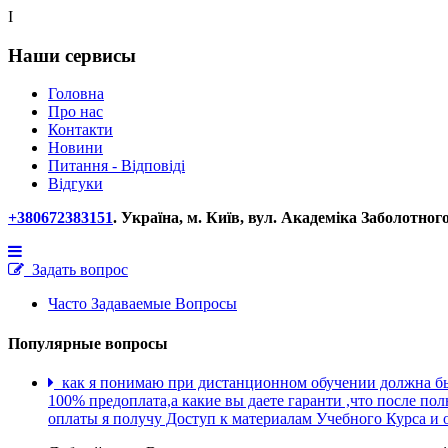
Наши
сервисы
Головна
Про нас
Контакти
Новини
Питання - Відповіді
Відгуки
+380672383151
. Україна, м. Київ, вул. Академіка Заболотного
Задать вопрос
Часто Задаваемые Вопросы
Популярные вопросы
как я понимаю при дистанционном обучении должна б
100% предоплата,а какие вы даете гаранти ,что после по
оплаты я получу Доступ к материалам Учебного Курса и о