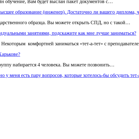
айн обучение, Вам будет выслан пакет документов с…
сшее образование (инженер). Достаточно ли вашего диплома, чт
арственного образца. Вы можете открыть СПД, но с такой…
дуальными занятиями, подскажите как мне лучше заниматься?
 Некоторым комфортней заниматься «тет-а-тет» с преподавател
Харькове?
группу набирается 4 человека. Вы можете позвонить…
у меня есть пару вопросов, которые хотелось-бы обсудить тет-а