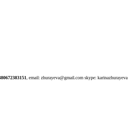
380672383151
, email: zhurayeva@gmail.com skype: karinazhurayeva